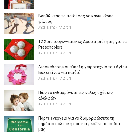
Βοηθώντας το παιδί σας να κάνει νέους
φίλους
ΑΎΞΗΣΗ ΤΩΝ ΠΑΙΔΙΏΝ
12 Χριστουγεννιάτικες Δραστηριότητες για τα
Preschoolers
ΑΎΞΗΣΗ ΤΩΝ ΠΑΙΔΙΏΝ
Διασκέδαση και εύκολη χειροτεχνία του Αγίου
Βαλεντίνου για παιδιά
ΑΎΞΗΣΗ ΤΩΝ ΠΑΙΔΙΏΝ
Πώς να ενθαρρύνετε τις καλές σχέσεις
αδελφών
ΑΎΞΗΣΗ ΤΩΝ ΠΑΙΔΙΏΝ
Πάρτε ενέργεια για να διαμορφώσετε τη
δημόσια πολιτική που επηρεάζει τα παιδιά
μας