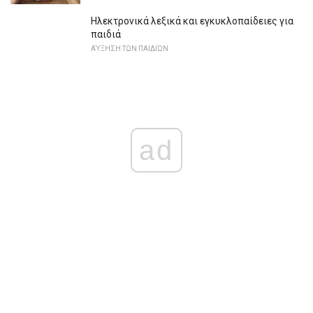
Ηλεκτρονικά λεξικά και εγκυκλοπαίδειες για
παιδιά
ΑΎΞΗΣΗ ΤΩΝ ΠΑΙΔΙΏΝ
ad