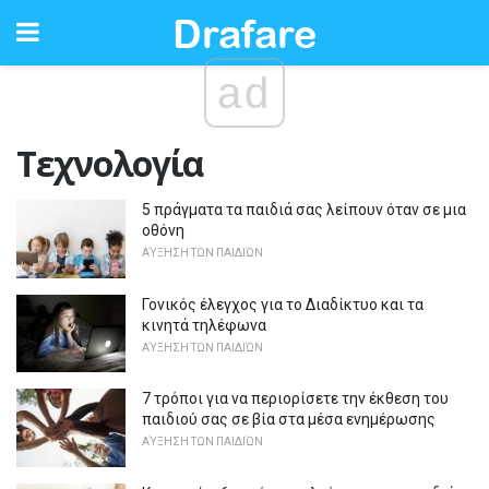
ad
Τεχνολογία
5 πράγματα τα παιδιά σας λείπουν όταν σε μια
οθόνη
ΑΎΞΗΣΗ ΤΩΝ ΠΑΙΔΙΏΝ
Γονικός έλεγχος για το Διαδίκτυο και τα
κινητά τηλέφωνα
ΑΎΞΗΣΗ ΤΩΝ ΠΑΙΔΙΏΝ
7 τρόποι για να περιορίσετε την έκθεση του
παιδιού σας σε βία στα μέσα ενημέρωσης
ΑΎΞΗΣΗ ΤΩΝ ΠΑΙΔΙΏΝ