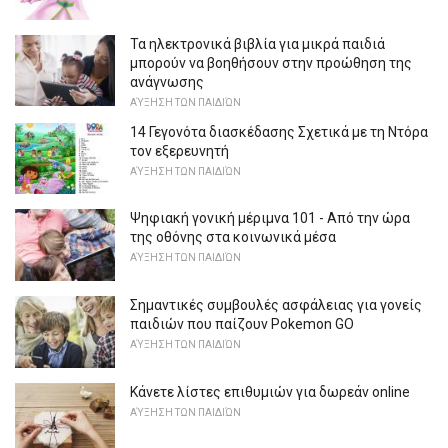
Τα ηλεκτρονικά βιβλία για μικρά παιδιά
μπορούν να βοηθήσουν στην προώθηση της
ανάγνωσης
ΑΎΞΗΣΗ ΤΩΝ ΠΑΙΔΙΏΝ
14 Γεγονότα διασκέδασης Σχετικά με τη Ντόρα
τον εξερευνητή
ΑΎΞΗΣΗ ΤΩΝ ΠΑΙΔΙΏΝ
Ψηφιακή γονική μέριμνα 101 - Από την ώρα
της οθόνης στα κοινωνικά μέσα
ΑΎΞΗΣΗ ΤΩΝ ΠΑΙΔΙΏΝ
Σημαντικές συμβουλές ασφάλειας για γονείς
παιδιών που παίζουν Pokemon GO
ΑΎΞΗΣΗ ΤΩΝ ΠΑΙΔΙΏΝ
Κάνετε λίστες επιθυμιών για δωρεάν online
ΑΎΞΗΣΗ ΤΩΝ ΠΑΙΔΙΏΝ