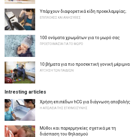
Υπάρχουν διαφορετικά είδη προεκλαμψίας;
ΕΠΙΠΛΟΚΈΣ ΚΑΙ ΑΝΗΣΥΧΊΕΣ
100 ονόματα χρωμάτων για το μωρό σας
ΠΡΟΕΤΟΙΜΑΣΊΑ ΓΙΑ ΤΟ ΜΩΡΌ
10 βήματα για πιο προσεκτική γονική μέριμνα
ΑΎΞΗΣΗ ΤΩΝ ΠΑΙΔΙΏΝ
Intresting articles
Χρήση επιπέδων hCG για διάγνωση αποβολής
Η ΑΠΏΛΕΙΑ ΤΗΣ ΕΓΚΥΜΟΣΎΝΗΣ
Μύθοι και παρερμηνείες σχετικά με τη
διάσπαση του θηλασμού