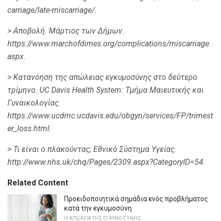
carriage/late-miscarriage/.
> Αποβολή.
Μάρτιος των Δήμων.
https://www.marchofdimes.org/complications/miscarriage.
aspx.
> Κατανόηση της απώλειας εγκυμοσύνης στο δεύτερο
τρίμηνο.
UC Davis Health System: Τμήμα Μαιευτικής και
Γυναικολογίας.
https://www.ucdmc.ucdavis.edu/obgyn/services/FP/trimest
er_loss.html.
> Τι είναι ο πλακούντας;
Εθνικό Σύστημα Υγείας.
http://www.nhs.uk/chq/Pages/2309.aspx?CategoryID=54.
Related Content
Προειδοποιητικά σημάδια ενός προβλήματος
κατά την εγκυμοσύνη
Η ΑΠΏΛΕΙΑ ΤΗΣ ΕΓΚΥΜΟΣΎΝΗΣ