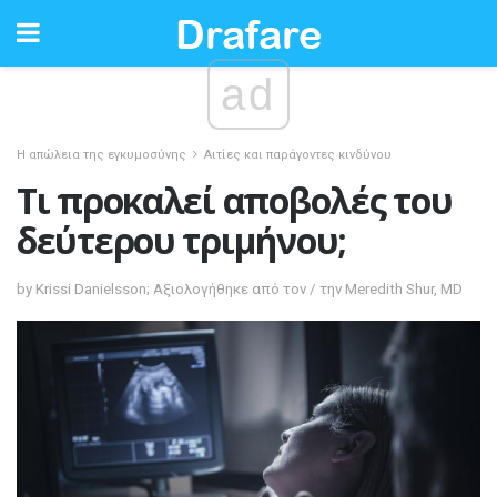
ad
Η απώλεια της εγκυμοσύνης
Αιτίες και παράγοντες κινδύνου
Τι προκαλεί αποβολές του
δεύτερου τριμήνου;
by Krissi Danielsson; Αξιολογήθηκε από τον / την Meredith Shur, MD