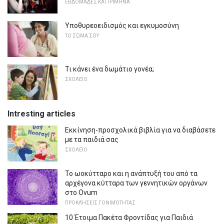
ΕΒΔΟΜΆΔΕΣ ΚΑΙ ΤΡΊΜΗΝΑ
Υποθυρεοειδισμός και εγκυμοσύνη
ΤΟ ΣΏΜΑ ΣΟΥ
Τι κάνει ένα δωμάτιο γονέα;
ΣΧΟΛΕΊΟ
Intresting articles
Εκκίνηση-προσχολικά βιβλία για να διαβάσετε
με τα παιδιά σας
ΣΧΟΛΕΊΟ
Το ωοκύτταρο και η ανάπτυξή του από τα
αρχέγονα κύτταρα των γεννητικών οργάνων
στο Ovum
ΠΡΟΚΛΉΣΕΙΣ ΓΟΝΙΜΌΤΗΤΑΣ
10 Έτοιμα Πακέτα Φροντίδας για Παιδιά