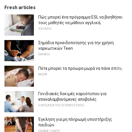
Fresh articles
Πώς μπορεί ένα πρόγραμμα ESL να βοηθήσει
τους μαθητές να μάθουν αγγλικά;
ΣΧΟΛΕΊΟ
Σημάδια προειδοποίησης για την χρήση
ναρκωτικών Teen
ΕΦΗΒΟΙ
Πότε μπορεί τα πρόωρα μωρά να πάνε σπίτι;
ΜΩΡΆ
Γονιδιακές δοκιμές καρυότυπου για
επαναλαμβανόμενες αποβολές
Η ΑΠΏΛΕΙΑ ΤΗΣ ΕΓΚΥΜΟΣΎΝΗΣ
Έγκληση για μη πληρωμή υποστήριξης
παιδιών
ΕΝΙΑΊΑ ΓΟΝΕΊΣ