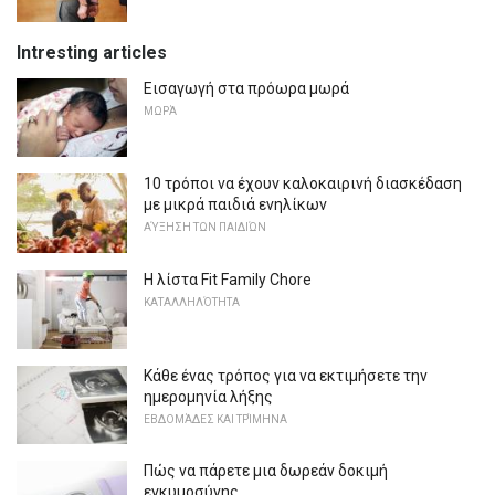
Intresting articles
Εισαγωγή στα πρόωρα μωρά
ΜΩΡΆ
10 τρόποι να έχουν καλοκαιρινή διασκέδαση
με μικρά παιδιά ενηλίκων
ΑΎΞΗΣΗ ΤΩΝ ΠΑΙΔΙΏΝ
Η λίστα Fit Family Chore
ΚΑΤΑΛΛΗΛΌΤΗΤΑ
Κάθε ένας τρόπος για να εκτιμήσετε την
ημερομηνία λήξης
ΕΒΔΟΜΆΔΕΣ ΚΑΙ ΤΡΊΜΗΝΑ
Πώς να πάρετε μια δωρεάν δοκιμή
εγκυμοσύνης