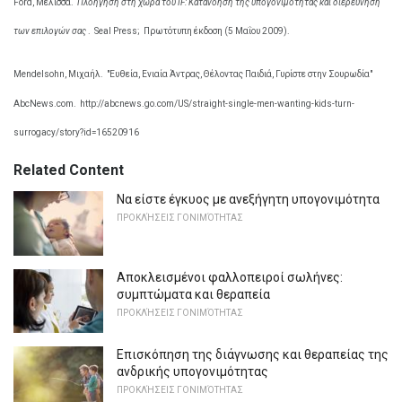
Ford, Μελισσά.
Πλοήγηση στη χώρα του IF: Κατανόηση της υπογονιμότητας και διερεύνηση
των επιλογών σας
.
Seal Press;
Πρωτότυπη έκδοση (5 Μαΐου 2009).
Mendelsohn, Μιχαήλ.
"Ευθεία, Ενιαία Άντρας, Θέλοντας Παιδιά, Γυρίστε στην Σουρωδία"
AbcNews.com.
http://abcnews.go.com/US/straight-single-men-wanting-kids-turn-
surrogacy/story?id=16520916
Related Content
Να είστε έγκυος με ανεξήγητη υπογονιμότητα
ΠΡΟΚΛΉΣΕΙΣ ΓΟΝΙΜΌΤΗΤΑΣ
Αποκλεισμένοι φαλλοπειροί σωλήνες:
συμπτώματα και θεραπεία
ΠΡΟΚΛΉΣΕΙΣ ΓΟΝΙΜΌΤΗΤΑΣ
Επισκόπηση της διάγνωσης και θεραπείας της
ανδρικής υπογονιμότητας
ΠΡΟΚΛΉΣΕΙΣ ΓΟΝΙΜΌΤΗΤΑΣ