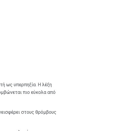
τή ως υπερπηξία. Η λέξη
ρομβώνεται πιο εύκολα από
υνεισφέρει στους θρόμβους