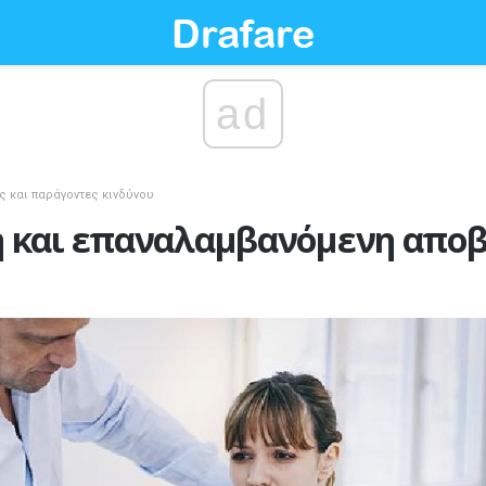
ad
ες και παράγοντες κινδύνου
 και επαναλαμβανόμενη απο