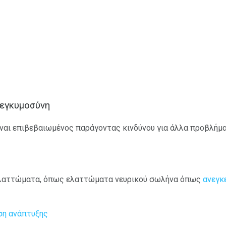
 εγκυμοσύνη
ίναι επιβεβαιωμένος παράγοντας κινδύνου για άλλα προβλήμα
ελαττώματα, όπως ελαττώματα νευρικού σωλήνα όπως
ανεγκ
ση ανάπτυξης